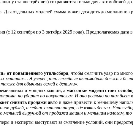
 машину старше трёх лет) сохраняются только для автомобилей до 
. Для отдельных моделей сумма может доходить до миллионов 
 (с 12 сентября по 3 октября 2025 года). Предполагаемая дата в
ли» от повышенного утильсбора
, чтобы смягчить удар по много
ных машинах… Я уверен, что семейные автомобили должны быт
 также для обычных семей с детьми
».
 премиальных и мощных машин, а
массовые модели стоит освоб
опрома, но ударит по покупателям. И оно реально по ним бьет
ожет снизить продажи авто
и даже привести к меньшему напол
нов рублей, и сейчас активно ищут, где взять деньги. Утильсб
ано меньшей выручкой от продажи машин и меньшим налогам, т
леры и эксперты выступают за смягчение условий, они предостер