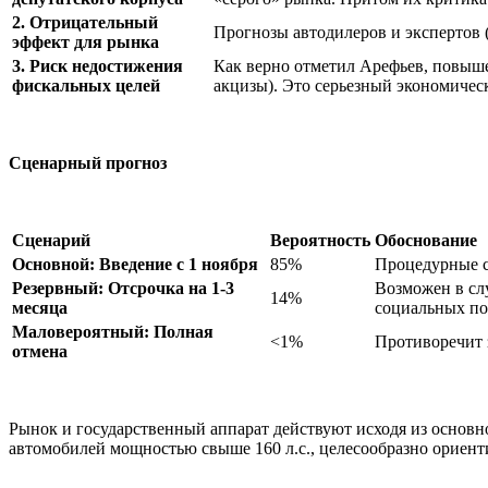
2. Отрицательный
Прогнозы автодилеров и экспертов 
эффект для рынка
3. Риск недостижения
Как верно отметил Арефьев, повыше
фискальных целей
акцизы). Это серьезный экономичес
Сценарный прогноз
Сценарий
Вероятность
Обоснование
Основной: Введение с 1 ноября
85%
Процедурные с
Резервный: Отсрочка на 1-3
Возможен в сл
14%
месяца
социальных по
Маловероятный: Полная
<1%
Противоречит 
отмена
Рынок и государственный аппарат действуют исходя из основ
автомобилей мощностью свыше 160 л.с., целесообразно ориент