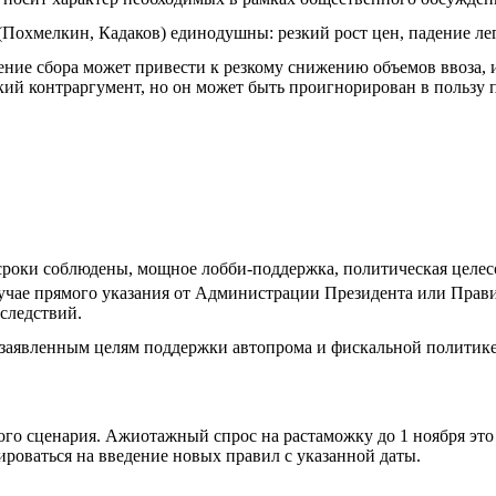
(Похмелкин, Кадаков) единодушны: резкий рост цен, падение ле
ние сбора может привести к резкому снижению объемов ввоза, 
кий контраргумент, но он может быть проигнорирован в пользу 
роки соблюдены, мощное лобби-поддержка, политическая целесоо
учае прямого указания от Администрации Президента или Прави
следствий.
заявленным целям поддержки автопрома и фискальной политике
ного сценария. Ажиотажный спрос на растаможку до 1 ноября э
ироваться на введение новых правил с указанной даты.