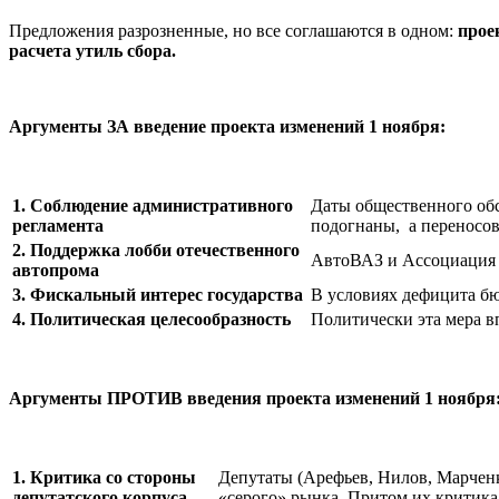
Предложения разрозненные, но все соглашаются в одном:
прое
расчета утиль сбора.
Аргументы ЗА введение проекта изменений 1 ноября:
1. Соблюдение административного
Даты общественного обс
регламента
подогнаны, а переносов
2. Поддержка лобби отечественного
АвтоВАЗ и Ассоциация 
автопрома
3. Фискальный интерес государства
В условиях дефицита бю
4. Политическая целесообразность
Политически эта мера в
Аргументы ПРОТИВ введения проекта изменений 1 ноября
1. Критика со стороны
Депутаты (Арефьев, Нилов, Марченк
депутатского корпуса
«серого» рынка. Притом их критика