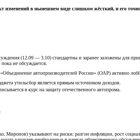
кт изменений в нынешнем виде слишком жёсткий, и его точн
уждения (12.09 — 3.10) стандартны и заранее заложены для прин
 пока не обсуждается.
«Объединение автопроизводителей России» (ОАР) активно лоб
джета утильсбор является прямым источником доходов.
писывается в курс на защиту отечественного автопрома.
:
о, Миронов) указывают на риски: разгон инфляции, рост социал
 носит характер необходимых в рамках общественного обсужден