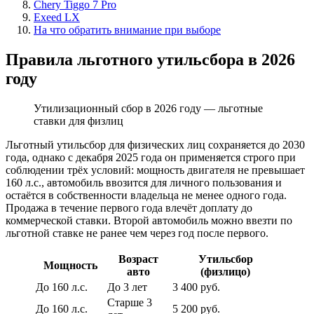
Chery Tiggo 7 Pro
Exeed LX
На что обратить внимание при выборе
Правила льготного утильсбора в 2026
году
Утилизационный сбор в 2026 году — льготные
ставки для физлиц
Льготный утильсбор для физических лиц сохраняется до 2030
года, однако с декабря 2025 года он применяется строго при
соблюдении трёх условий: мощность двигателя не превышает
160 л.с., автомобиль ввозится для личного пользования и
остаётся в собственности владельца не менее одного года.
Продажа в течение первого года влечёт доплату до
коммерческой ставки. Второй автомобиль можно ввезти по
льготной ставке не ранее чем через год после первого.
Возраст
Утильсбор
Мощность
авто
(физлицо)
До 160 л.с.
До 3 лет
3 400 руб.
Старше 3
До 160 л.с.
5 200 руб.