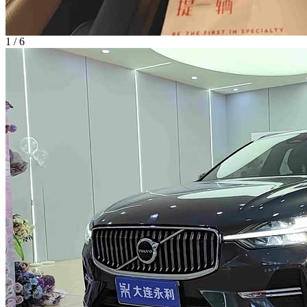
1
/
6