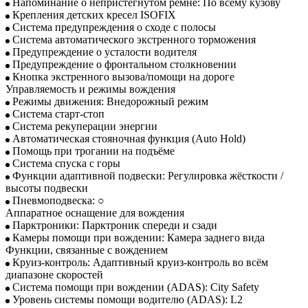
Напоминание о непристёгнутом ремне: По всему кузову
Крепления детских кресел ISOFIX
Система предупреждения о сходе с полосы
Система автоматического экстренного торможения
Предупреждение о усталости водителя
Предупреждение о фронтальном столкновении
Кнопка экстренного вызова/помощи на дороге
Управляемость и режимы вождения
Режимы движения: Внедорожный режим
Система старт-стоп
Система рекуперации энергии
Автоматическая стояночная функция (Auto Hold)
Помощь при трогании на подъёме
Система спуска с горы
Функции адаптивной подвески: Регулировка жёсткости /
высоты подвески
Пневмоподвеска: ○
Аппаратное оснащение для вождения
Парктроники: Парктроник спереди и сзади
Камеры помощи при вождении: Камера заднего вида
Функции, связанные с вождением
Круиз-контроль: Адаптивный круиз-контроль во всём
диапазоне скоростей
Система помощи при вождении (ADAS): City Safety
Уровень системы помощи водителю (ADAS): L2