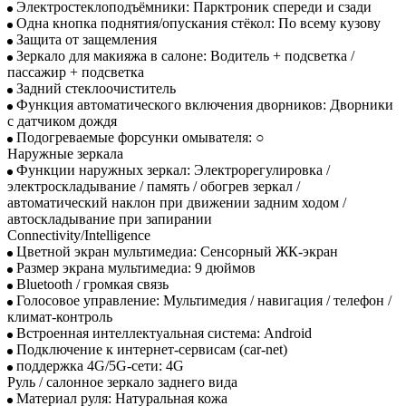
Электростеклоподъёмники: Парктроник спереди и сзади
Одна кнопка поднятия/опускания стёкол: По всему кузову
Защита от защемления
Зеркало для макияжа в салоне: Водитель + подсветка /
пассажир + подсветка
Задний стеклоочиститель
Функция автоматического включения дворников: Дворники
с датчиком дождя
Подогреваемые форсунки омывателя: ○
Наружные зеркала
Функции наружных зеркал: Электрорегулировка /
электроскладывание / память / обогрев зеркал /
автоматический наклон при движении задним ходом /
автоскладывание при запирании
Connectivity/Intelligence
Цветной экран мультимедиа: Сенсорный ЖК-экран
Размер экрана мультимедиа: 9 дюймов
Bluetooth / громкая связь
Голосовое управление: Мультимедия / навигация / телефон /
климат-контроль
Встроенная интеллектуальная система: Android
Подключение к интернет-сервисам (car-net)
поддержка 4G/5G-сети: 4G
Руль / салонное зеркало заднего вида
Материал руля: Натуральная кожа