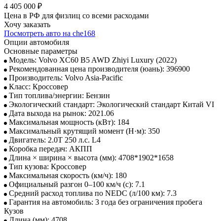
4 405 000 ₽
Цена в РФ для физлиц со всеми расходами
Хочу заказать
Посмотреть авто на che168
Опции автомобиля
Основные параметры
Модель: Volvo XC60 B5 AWD Zhiyi Luxury (2022)
Рекомендованная цена производителя (юань): 396900
Производитель: Volvo Asia-Pacific
Класс: Кроссовер
Тип топлива/энергии: Бензин
Экологический стандарт: Экологический стандарт Китай VI
Дата выхода на рынок: 2021.06
Максимальная мощность (кВт): 184
Максимальный крутящий момент (Н·м): 350
Двигатель: 2.0T 250 л.с. L4
Коробка передач: АКПП
Длина × ширина × высота (мм): 4708*1902*1658
Тип кузова: Кроссовер
Максимальная скорость (км/ч): 180
Официальный разгон 0–100 км/ч (с): 7.1
Средний расход топлива по NEDC (л/100 км): 7.3
Гарантия на автомобиль: 3 года без ограничения пробега
Кузов
Длина (мм): 4708